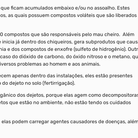
s que ficam acumulados embaixo e/ou no assoalho. Estes
ínos, as quais possuem compostos voláteis que são liberados
0 compostos que são responsáveis pelo mau cheiro. Além
 inicia já dentro dos chiqueiros, gera subprodutos que cau
ia e dos compostos de enxofre (sulfeto de hidrogênio). Out
aso do dióxido de carbono, do óxido nitroso e o metano, q
iversos problemas ao homem e aos animais.
ecem apenas dentro das instalações, eles estão presentes
 dejeto no solo (fertirrigação).
rgânico dos dejetos, porque elas agem como decompositora
etos que estão no ambiente, não estão tendo os cuidados
e elas podem carregar agentes causadores de doenças, alé