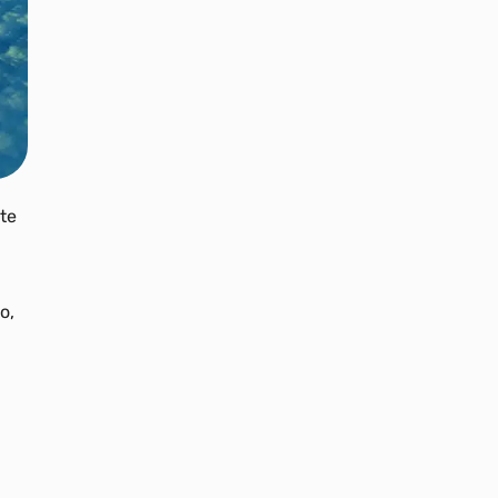
te
o,