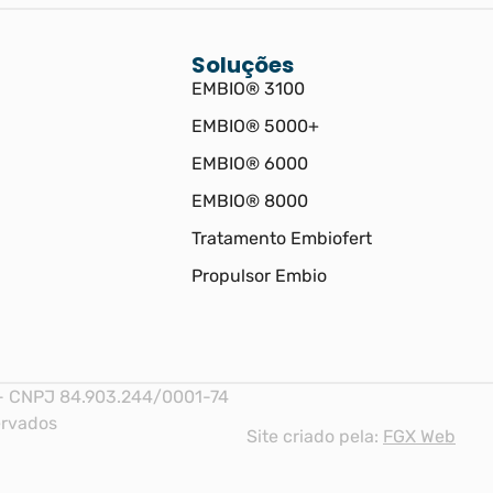
Soluções
EMBIO® 3100
EMBIO® 5000+
EMBIO® 6000
EMBIO® 8000
Tratamento Embiofert
Propulsor Embio
 CNPJ 84.903.244/0001-74
rvados ​
Site criado pela:
FGX Web